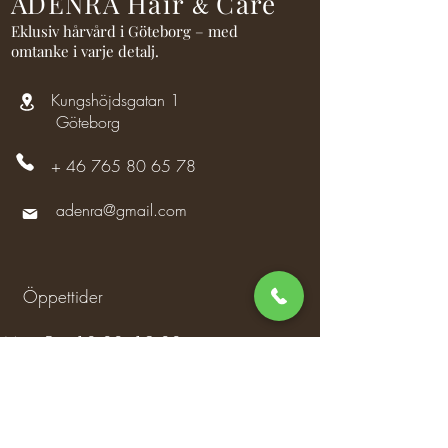
ADENRA Hair
Care
&
Eklusiv hårvård i Göteborg – med
omtanke i varje detalj.
Kungshöjdsgatan 1
Göteborg
+
46 765 80 65 78
adenra@gmail.com
Öppettider
Mån–Fre: 10.00–19.00
Lör: 10.00–16.00
Sön: Stängt
Flexibla tider vid hembesök